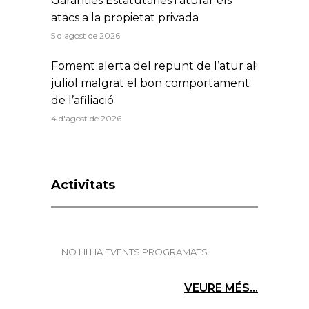
Garanties Estatutàries i aturar els
atacs a la propietat privada
5 d'agost de 2026
Foment alerta del repunt de l’atur al
juliol malgrat el bon comportament
de l’afiliació
4 d'agost de 2026
Activitats
NO HI HA EVENTS PROGRAMATS
VEURE MÉS...