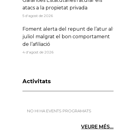
Garanties Estatutàries i aturar els
atacs a la propietat privada
5 d'agost de 2026
Foment alerta del repunt de l’atur al
juliol malgrat el bon comportament
de l’afiliació
4 d'agost de 2026
Activitats
NO HI HA EVENTS PROGRAMATS
VEURE MÉS...