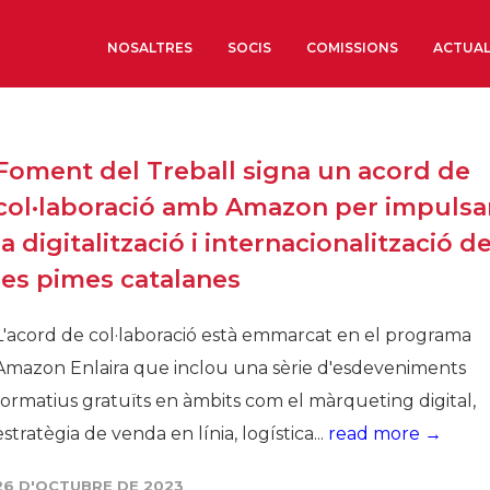
NOSALTRES
SOCIS
COMISSIONS
ACTUAL
Sobre nosaltres
Foment del Treball signa un acord de
Òrgans de Govern
col·laboració amb Amazon per impulsa
Òrgans Consultius
la digitalització i internacionalització d
Estructura Executiva
les pimes catalanes
Institut d’Estudis Estrat
Societat Barcelonesa d’
L'acord de col·laboració està emmarcat en el programa
Econòmics i Socials
Amazon Enlaira que inclou una sèrie d'esdeveniments
Organitzacions territori
formatius gratuïts en àmbits com el màrqueting digital,
Organitzacions sectoria
estratègia de venda en línia, logística...
read more →
Coneix més
26 D'OCTUBRE DE 2023