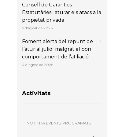
Consell de Garanties
Estatutàries i aturar els atacs a la
propietat privada
5 d'agost de 2026
Foment alerta del repunt de
l’atur al juliol malgrat el bon
comportament de l’afiliació
4 d'agost de 2026
Activitats
NO HI HA EVENTS PROGRAMATS