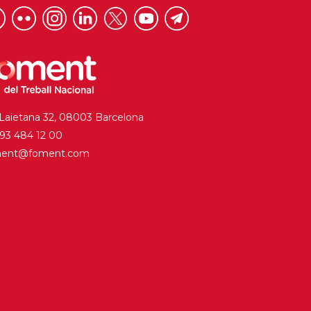
 Laietana 32, 08003 Barcelona
. 93 484 12 00
ment@foment.com