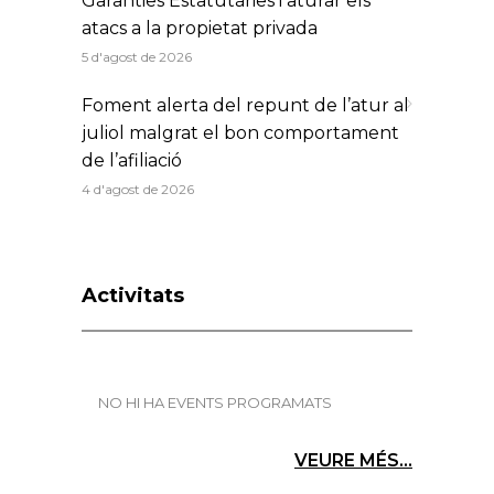
Garanties Estatutàries i aturar els
atacs a la propietat privada
5 d'agost de 2026
Foment alerta del repunt de l’atur al
juliol malgrat el bon comportament
de l’afiliació
4 d'agost de 2026
Activitats
NO HI HA EVENTS PROGRAMATS
VEURE MÉS...