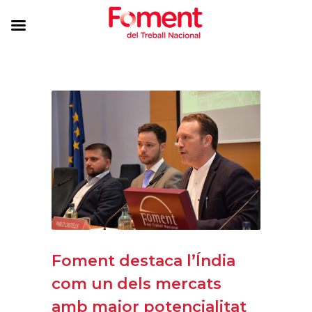
Foment destaca l’Índia
com un dels mercats
amb major potencialitat