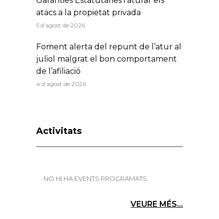
Garanties Estatutàries i aturar els
atacs a la propietat privada
5 d'agost de 2026
Foment alerta del repunt de l’atur al
juliol malgrat el bon comportament
de l’afiliació
4 d'agost de 2026
Activitats
NO HI HA EVENTS PROGRAMATS
VEURE MÉS...