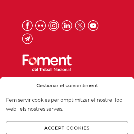
Via Laietana 32, 08003 Barcelona
Gestionar el consentiment
Tel. 93 484 12 00
foment@foment.com
Fem servir cookies per omptimitzar el nostre lloc
web i els nostres serveis.
ACCEPT COOKIES
© 2026 - Foment del Treball Nacional