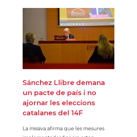
Sánchez Llibre demana
un pacte de país i no
ajornar les eleccions
catalanes del 14F
La missiva afirma que les mesures