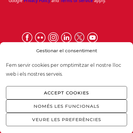
Google
Privacy Policy
and
Terms of Service
apply.
Gestionar el consentiment
Fem servir cookies per omptimitzar el nostre lloc
web i els nostres serveis.
ACCEPT COOKIES
Via Laietana 32, 08003 Barcelona
Tel. 93 484 12 00
NOMÉS LES FUNCIONALS
foment@foment.com
VEURE LES PREFERÈNCIES