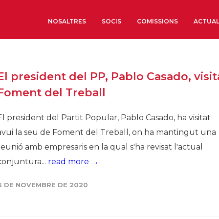
NOSALTRES
SOCIS
COMISSIONS
ACTUAL
Sobre nosaltres
El president del PP, Pablo Casado, visit
Òrgans de Govern
Foment del Treball
Òrgans Consultius
Estructura Executiva
El president del Partit Popular, Pablo Casado, ha visitat
Institut d’Estudis Estrat
avui la seu de Foment del Treball, on ha mantingut una
Societat Barcelonesa d’
reunió amb empresaris en la qual s'ha revisat l'actual
Econòmics i Socials
conjuntura...
read more →
Organitzacions territori
Organitzacions sectoria
6 DE NOVEMBRE DE 2020
Coneix més