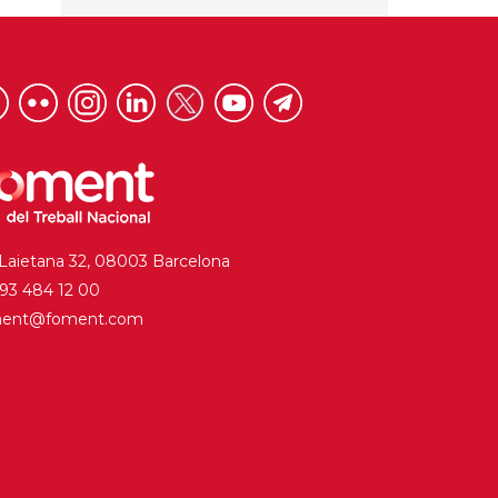
 Laietana 32, 08003 Barcelona
. 93 484 12 00
ment@foment.com