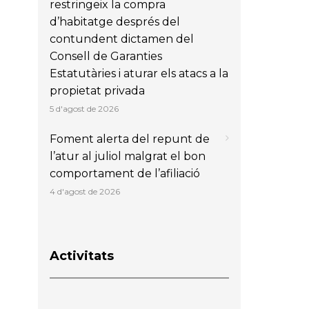
restringeix la compra
d’habitatge després del
contundent dictamen del
Consell de Garanties
Estatutàries i aturar els atacs a la
propietat privada
5 d'agost de 2026
Foment alerta del repunt de
l’atur al juliol malgrat el bon
comportament de l’afiliació
4 d'agost de 2026
Activitats