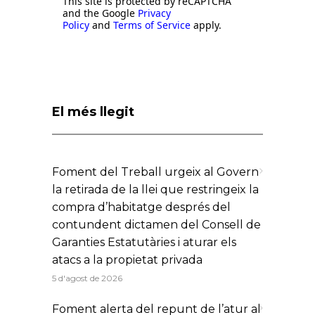
This site is protected by reCAPTCHA
and the Google
Privacy
Policy
and
Terms of Service
apply.
El més llegit
Foment del Treball urgeix al Govern
la retirada de la llei que restringeix la
compra d’habitatge després del
contundent dictamen del Consell de
Garanties Estatutàries i aturar els
atacs a la propietat privada
5 d'agost de 2026
Foment alerta del repunt de l’atur al