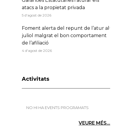
Garanties Estatutàries i aturar els
atacs a la propietat privada
5 d'agost de 2026
Foment alerta del repunt de l’atur al
juliol malgrat el bon comportament
de l’afiliació
4 d'agost de 2026
Activitats
NO HI HA EVENTS PROGRAMATS
VEURE MÉS...