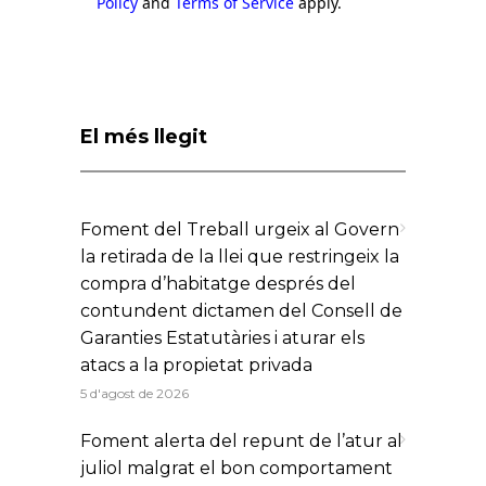
Policy
and
Terms of Service
apply.
El més llegit
Foment del Treball urgeix al Govern
la retirada de la llei que restringeix la
compra d’habitatge després del
contundent dictamen del Consell de
Garanties Estatutàries i aturar els
atacs a la propietat privada
5 d'agost de 2026
Foment alerta del repunt de l’atur al
juliol malgrat el bon comportament