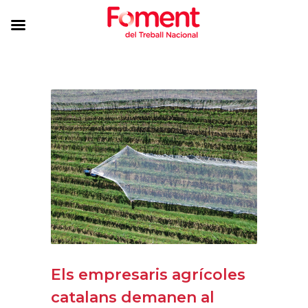
Els empresaris agrícoles
catalans demanen al