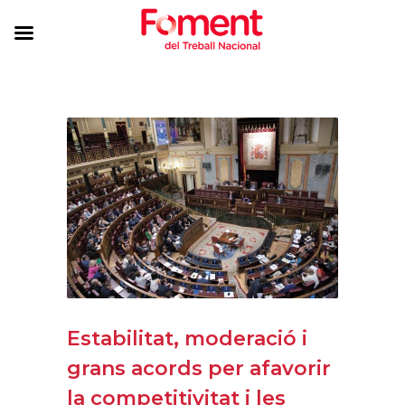
Estabilitat, moderació i
grans acords per afavorir
la competitivitat i les