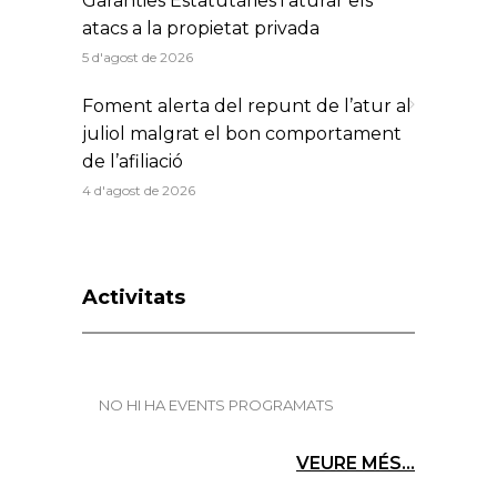
Garanties Estatutàries i aturar els
atacs a la propietat privada
5 d'agost de 2026
Foment alerta del repunt de l’atur al
juliol malgrat el bon comportament
de l’afiliació
4 d'agost de 2026
Activitats
NO HI HA EVENTS PROGRAMATS
VEURE MÉS...