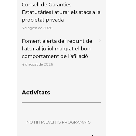
Consell de Garanties
Estatutàries i aturar els atacs a la
propietat privada
5 d'agost de 2026
Foment alerta del repunt de
l’atur al juliol malgrat el bon
comportament de l’afiliació
4 d'agost de 2026
Activitats
NO HI HA EVENTS PROGRAMATS