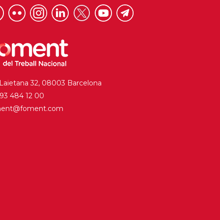
 Laietana 32, 08003 Barcelona
. 93 484 12 00
ment@foment.com