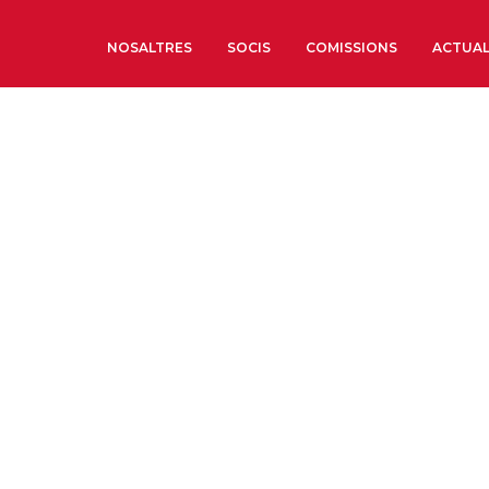
NOSALTRES
SOCIS
COMISSIONS
ACTUAL
Sobre nosaltres
Òrgans de Govern
Òrgans Consultius
Estructura Executiva
Institut d’Estudis Estrat
Societat Barcelonesa d’
Econòmics i Socials
Organitzacions territori
Organitzacions sectoria
Coneix més