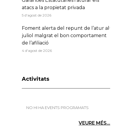
Garanties Estatutàries i aturar els
atacs a la propietat privada
5 d'agost de 2026
Foment alerta del repunt de l’atur al
juliol malgrat el bon comportament
de l’afiliació
4 d'agost de 2026
Activitats
NO HI HA EVENTS PROGRAMATS
VEURE MÉS...