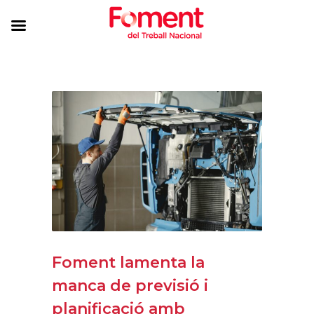
Foment lamenta la
manca de previsió i
planificació amb