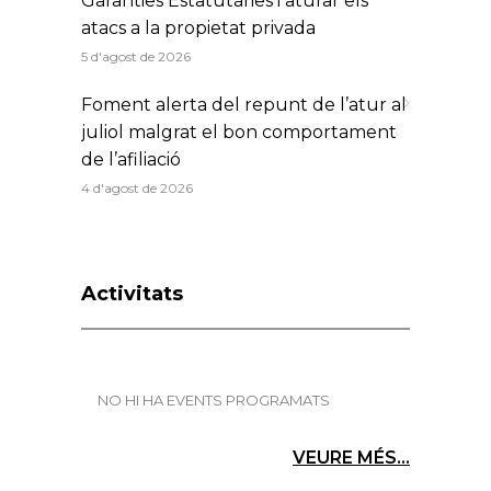
Garanties Estatutàries i aturar els
atacs a la propietat privada
5 d'agost de 2026
Foment alerta del repunt de l’atur al
juliol malgrat el bon comportament
de l’afiliació
4 d'agost de 2026
Activitats
NO HI HA EVENTS PROGRAMATS
VEURE MÉS...