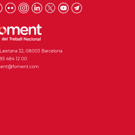
 Laietana 32, 08003 Barcelona
. 93 484 12 00
ment@foment.com