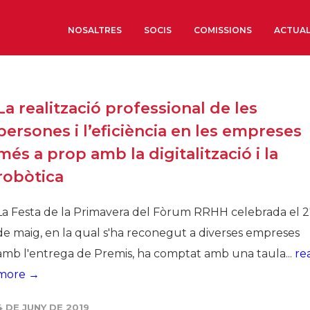
NOSALTRES
SOCIS
COMISSIONS
ACTUAL
Sobre nosaltres
La realització professional de les
Òrgans de Govern
persones i l’eficiència en les empreses
Òrgans Consultius
més a prop amb la digitalització i la
Estructura Executiva
robòtica
Institut d’Estudis Estrat
Societat Barcelonesa d’
La Festa de la Primavera del Fòrum RRHH celebrada el 
Econòmics i Socials
de maig, en la qual s'ha reconegut a diverses empreses
Organitzacions territori
amb l'entrega de Premis, ha comptat amb una taula...
re
Organitzacions sectoria
more →
Coneix més
4 DE JUNY DE 2019