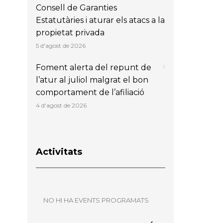
Consell de Garanties
Estatutàries i aturar els atacs a la
propietat privada
5 d'agost de 2026
Foment alerta del repunt de
l’atur al juliol malgrat el bon
comportament de l’afiliació
4 d'agost de 2026
Activitats
NO HI HA EVENTS PROGRAMATS