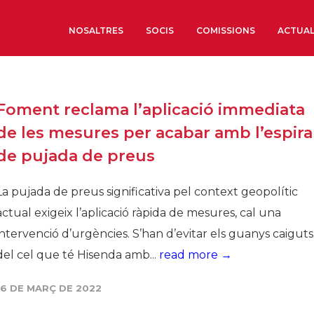
NOSALTRES
SOCIS
COMISSIONS
ACTUAL
Sobre nosaltres
Foment reclama l’aplicació immediata
Òrgans de Govern
de les mesures per acabar amb l’espira
Òrgans Consultius
de pujada de preus
Estructura Executiva
Institut d’Estudis Estrat
La pujada de preus significativa pel context geopolític
Societat Barcelonesa d’
actual exigeix l’aplicació ràpida de mesures, cal una
Econòmics i Socials
intervenció d’urgències. S’han d’evitar els guanys caiguts
Organitzacions territori
del cel que té Hisenda amb...
read more →
Organitzacions sectoria
16 DE MARÇ DE 2022
Coneix més