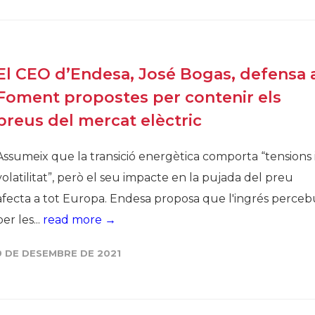
Història
Galeria de Presidents
Biblioteca Arxiu
El CEO d’Endesa, José Bogas, defensa 
Seu Social
Foment propostes per contenir els
preus del mercat elèctric
Assumeix que la transició energètica comporta “tensions 
volatilitat”, però el seu impacte en la pujada del preu
afecta a tot Europa. Endesa proposa que l'ingrés perceb
per les...
read more →
9 DE DESEMBRE DE 2021