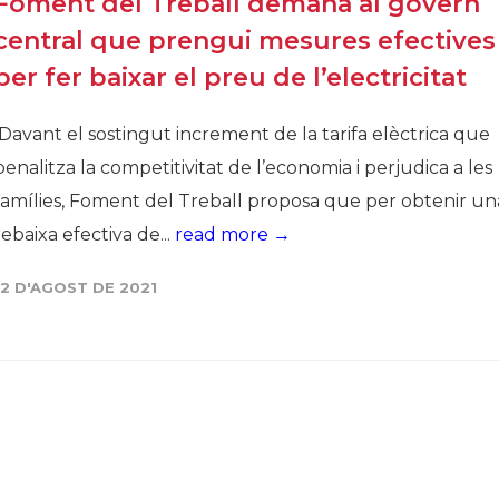
Foment del Treball demana al govern
central que prengui mesures efectives
per fer baixar el preu de l’electricitat
Davant el sostingut increment de la tarifa elèctrica que
penalitza la competitivitat de l’economia i perjudica a les
famílies, Foment del Treball proposa que per obtenir un
rebaixa efectiva de...
read more →
12 D'AGOST DE 2021