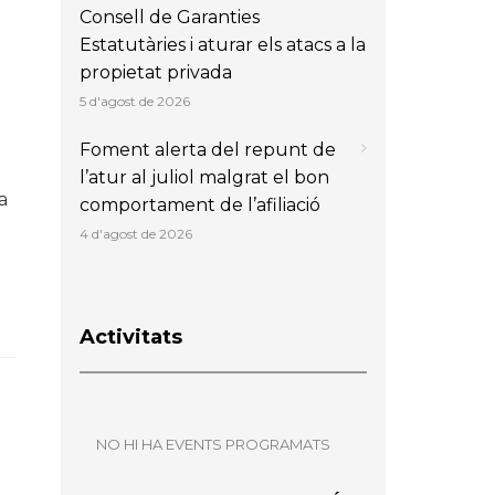
Consell de Garanties
Estatutàries i aturar els atacs a la
propietat privada
5 d'agost de 2026
Foment alerta del repunt de
l’atur al juliol malgrat el bon
a
comportament de l’afiliació
4 d'agost de 2026
Activitats
NO HI HA EVENTS PROGRAMATS