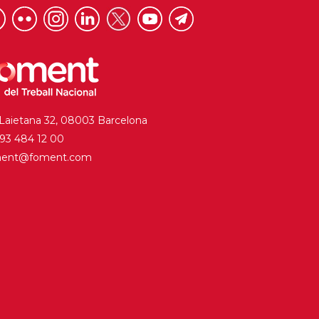
 Laietana 32, 08003 Barcelona
. 93 484 12 00
ment@foment.com