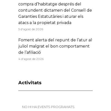
compra d’habitatge després del
contundent dictamen del Consell de
Garanties Estatutàries i aturar els
atacs a la propietat privada
5 d'agost de 2026
Foment alerta del repunt de l’atur al
juliol malgrat el bon comportament
de l’afiliació
4 d'agost de 2026
Activitats
NO HI HA EVENTS PROGRAMATS