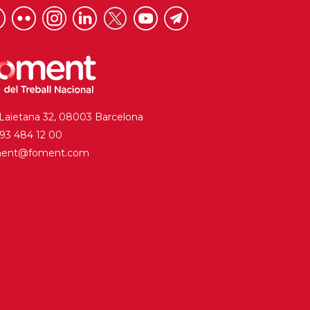
 Laietana 32, 08003 Barcelona
. 93 484 12 00
ment@foment.com