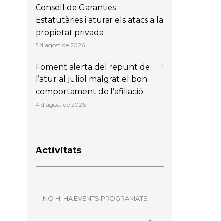
Consell de Garanties
Estatutàries i aturar els atacs a la
propietat privada
5 d'agost de 2026
Foment alerta del repunt de
l’atur al juliol malgrat el bon
comportament de l’afiliació
4 d'agost de 2026
Activitats
NO HI HA EVENTS PROGRAMATS