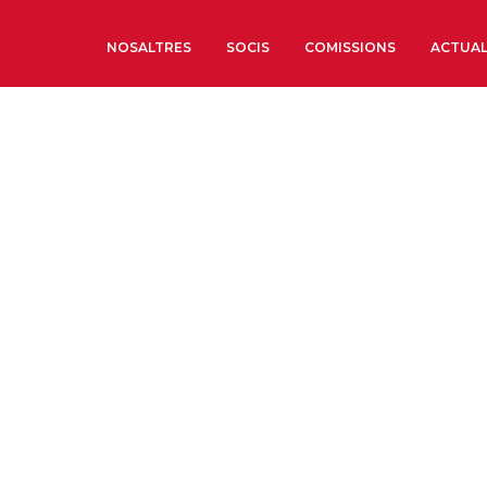
NOSALTRES
SOCIS
COMISSIONS
ACTUAL
Sobre nosaltres
Òrgans de Govern
Òrgans Consultius
Estructura Executiva
Institut d’Estudis Estrat
Societat Barcelonesa d’
Econòmics i Socials
Organitzacions territori
Organitzacions sectoria
Coneix més