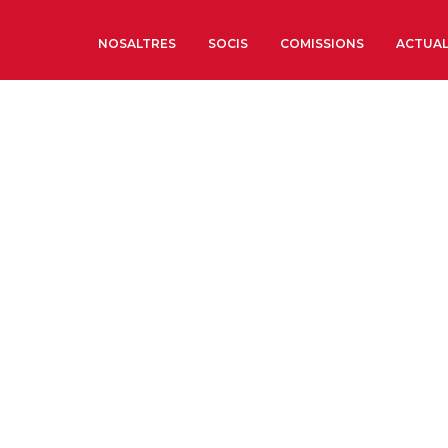
NOSALTRES
SOCIS
COMISSIONS
ACTUAL
Sobre nosaltres
Òrgans de Govern
Òrgans Consultius
Estructura Executiva
Institut d’Estudis Estrat
Societat Barcelonesa d’
Econòmics i Socials
Organitzacions territori
Organitzacions sectoria
Coneix més