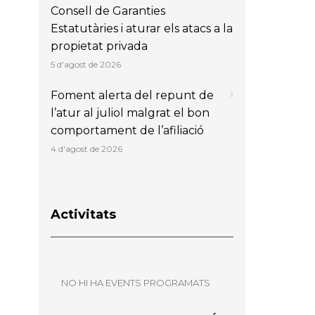
Consell de Garanties
Estatutàries i aturar els atacs a la
propietat privada
5 d'agost de 2026
Foment alerta del repunt de
l’atur al juliol malgrat el bon
comportament de l’afiliació
4 d'agost de 2026
Activitats
NO HI HA EVENTS PROGRAMATS