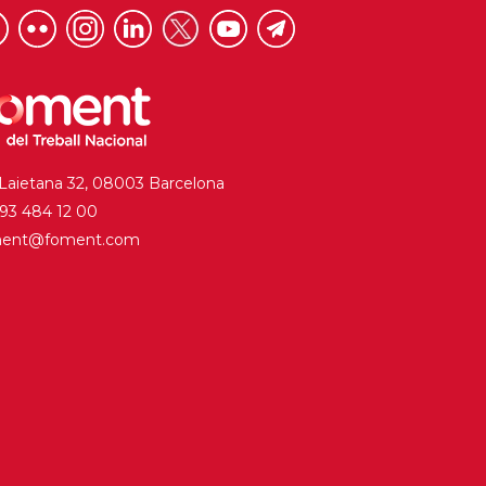
 Laietana 32, 08003 Barcelona
. 93 484 12 00
ment@foment.com