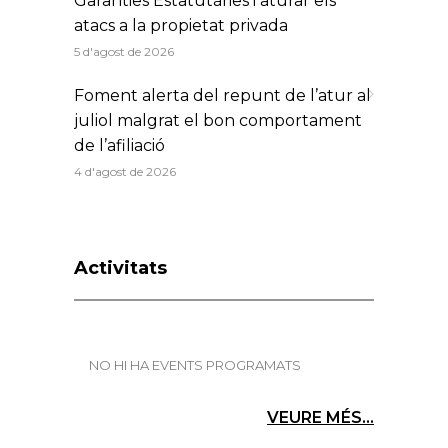
Garanties Estatutàries i aturar els
atacs a la propietat privada
5 d'agost de 2026
Foment alerta del repunt de l’atur al
juliol malgrat el bon comportament
de l’afiliació
4 d'agost de 2026
Activitats
NO HI HA EVENTS PROGRAMATS
VEURE MÉS...