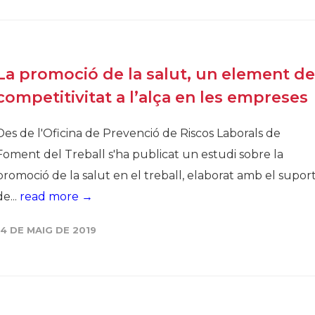
Història
Galeria de Presidents
Biblioteca Arxiu
La promoció de la salut, un element de
Seu Social
competitivitat a l’alça en les empreses
Des de l'Oficina de Prevenció de Riscos Laborals de
Foment del Treball s'ha publicat un estudi sobre la
promoció de la salut en el treball, elaborat amb el supor
de...
read more →
14 DE MAIG DE 2019