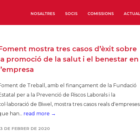
NOSALTRES
SOCIS
COMISSIONS
ACTUAL
Sobre nosaltres
Foment mostra tres casos d’èxit sobre
Òrgans de Govern
la promoció de la salut i el benestar en
Òrgans Consultius
l’empresa
Estructura Executiva
Institut d’Estudis Estrat
Foment de Treball, amb el finançament de la Fundació
Societat Barcelonesa d’
Estatal per a la Prevenció de Riscos Laborals i la
Econòmics i Socials
col·laboració de Biwel, mostra tres casos reals d'empreses
Organitzacions territori
que han...
read more →
Organitzacions sectoria
13 DE FEBRER DE 2020
Coneix més