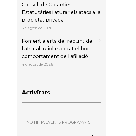
Consell de Garanties
Estatutàries i aturar els atacs a la
propietat privada
5 d'agost de 2026
Foment alerta del repunt de
l’atur al juliol malgrat el bon
comportament de l’afiliació
4 d'agost de 2026
Activitats
NO HI HA EVENTS PROGRAMATS