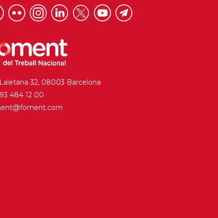
 Laietana 32, 08003 Barcelona
. 93 484 12 00
ment@foment.com