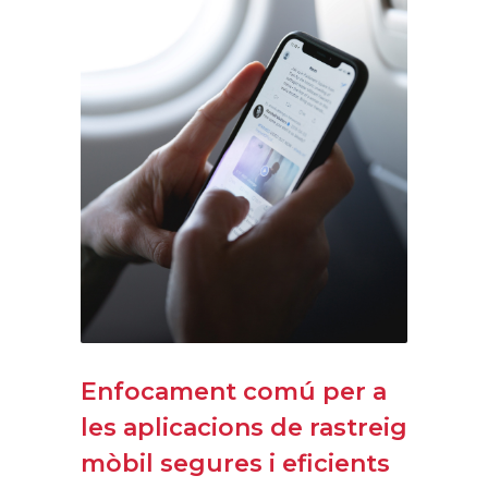
Enfocament comú per a
les aplicacions de rastreig
mòbil segures i eficients