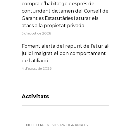
compra d’habitatge després del
contundent dictamen del Consell de
Garanties Estatutàries i aturar els
atacs a la propietat privada
5 d'agost de 2026
Foment alerta del repunt de l’atur al
juliol malgrat el bon comportament
de l’afiliació
4 d'agost de 2026
Activitats
NO HI HA EVENTS PROGRAMATS