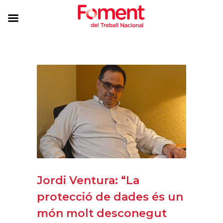
Jordi Ventura: “La
protecció de dades és un
món molt desconegut