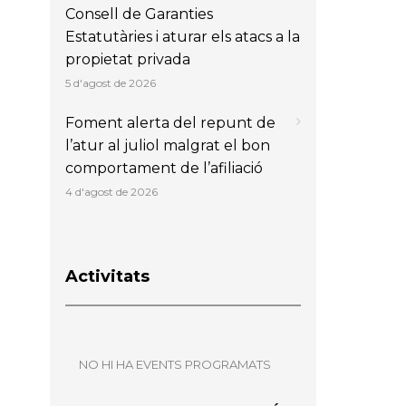
Consell de Garanties
Estatutàries i aturar els atacs a la
propietat privada
5 d'agost de 2026
Foment alerta del repunt de
l’atur al juliol malgrat el bon
comportament de l’afiliació
4 d'agost de 2026
Activitats
NO HI HA EVENTS PROGRAMATS