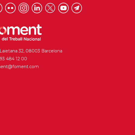
 Laietana 32, 08003 Barcelona
. 93 484 12 00
ment@foment.com