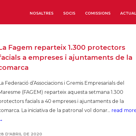
NOSALTRES
SOCIS
COMISSIONS
ACTUAL
Sobre nosaltres
La Fagem reparteix 1.300 protectors
Òrgans de Govern
facials a empreses i ajuntaments de la
Òrgans Consultius
comarca
Estructura Executiva
Institut d’Estudis Estrat
La Federació d’Associacions i Gremis Empresarials del
Societat Barcelonesa d’
Maresme (FAGEM) reparteix aquesta setmana 1.300
Econòmics i Socials
protectors facials a 40 empreses i ajuntaments de la
Organitzacions territori
comarca. La iniciativa de la patronal vol donar...
read mor
Organitzacions sectoria
→
Coneix més
28 D'ABRIL DE 2020