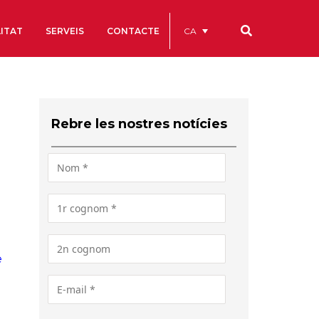
CA
ITAT
SERVEIS
CONTACTE
Els nostres codis
Comptes Anuals
Rebre les nostres notícies
Codi Ètic i de Bon Govern
Estatuts
ègics
Portal de la Transparència
Estudis
als
e
ls