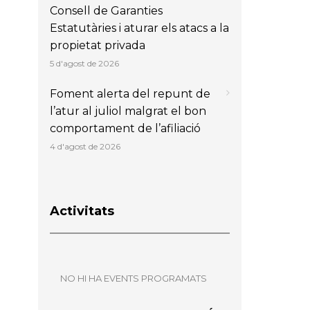
Consell de Garanties
Estatutàries i aturar els atacs a la
propietat privada
5 d'agost de 2026
Foment alerta del repunt de
l’atur al juliol malgrat el bon
comportament de l’afiliació
4 d'agost de 2026
Activitats
NO HI HA EVENTS PROGRAMATS