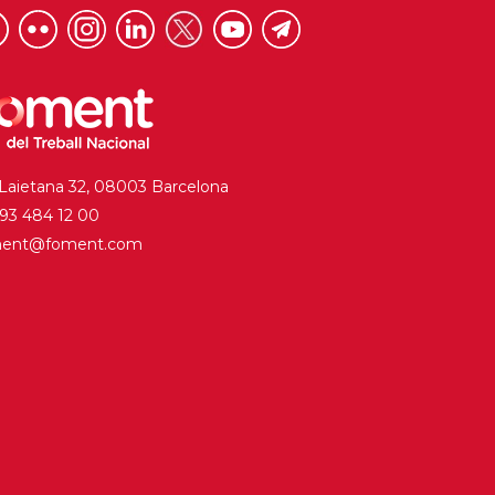
 Laietana 32, 08003 Barcelona
. 93 484 12 00
ment@foment.com