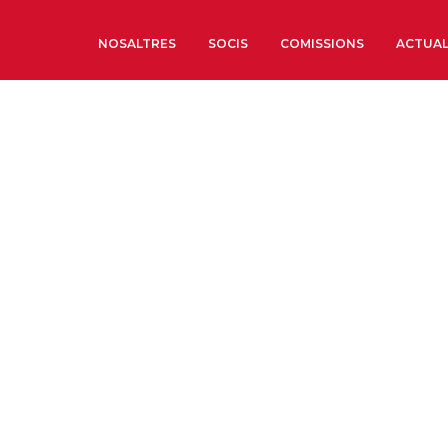
NOSALTRES
SOCIS
COMISSIONS
ACTUAL
Sobre nosaltres
Òrgans de Govern
Òrgans Consultius
Estructura Executiva
Institut d’Estudis Estrat
Societat Barcelonesa d’
Econòmics i Socials
Organitzacions territori
Organitzacions sectoria
Coneix més