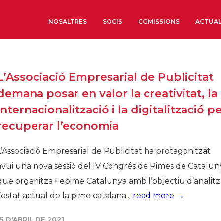
NOSALTRES
SOCIS
COMISSIONS
ACTUAL
Sobre nosaltres
L’Associació Empresarial de Publicitat
Òrgans de Govern
demana posar en valor la creativitat, la
Òrgans Consultius
internacionalització i la digitalització p
Estructura Executiva
recuperar l’economia
Institut d’Estudis Estrat
Societat Barcelonesa d’
L’Associació Empresarial de Publicitat ha protagonitzat
Econòmics i Socials
avui una nova sessió del IV Congrés de Pimes de Catalun
Organitzacions territori
que organitza Fepime Catalunya amb l’objectiu d’analitz
Organitzacions sectoria
l’estat actual de la pime catalana...
read more →
Coneix més
15 D'ABRIL DE 2021