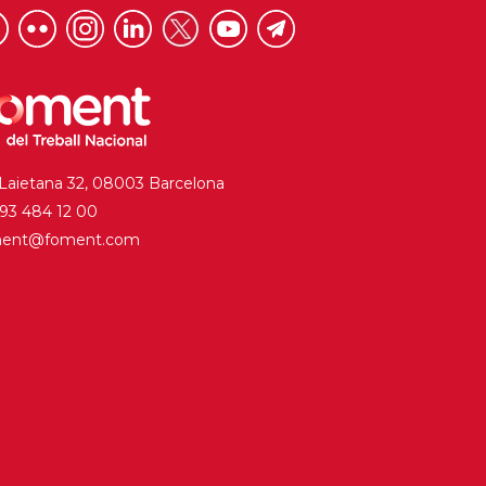
 Laietana 32, 08003 Barcelona
. 93 484 12 00
ment@foment.com