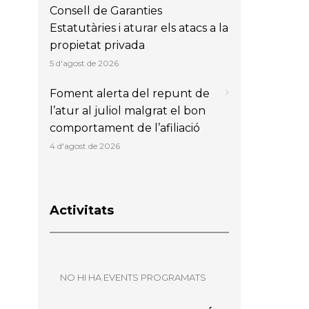
Consell de Garanties
Estatutàries i aturar els atacs a la
propietat privada
5 d'agost de 2026
Foment alerta del repunt de
l’atur al juliol malgrat el bon
comportament de l’afiliació
4 d'agost de 2026
Activitats
NO HI HA EVENTS PROGRAMATS