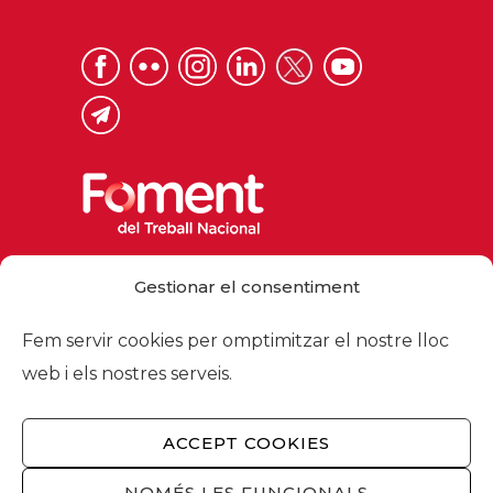
Via Laietana 32, 08003 Barcelona
Gestionar el consentiment
Tel. 93 484 12 00
foment@foment.com
Fem servir cookies per omptimitzar el nostre lloc
web i els nostres serveis.
ACCEPT COOKIES
© 2026 - Foment del Treball Nacional
Nosaltres
/
Associats
/
Comissions
/
NOMÉS LES FUNCIONALS