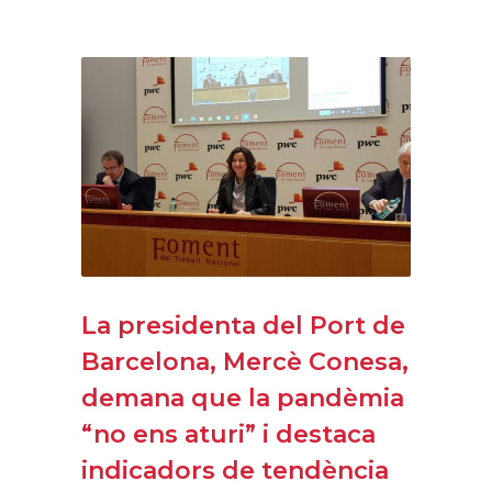
La presidenta del Port de
Barcelona, Mercè Conesa,
demana que la pandèmia
“no ens aturi” i destaca
indicadors de tendència