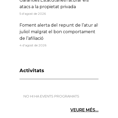
Garanties Estatutàries i aturar els
atacs a la propietat privada
5 d'agost de 2026
Foment alerta del repunt de l’atur al
juliol malgrat el bon comportament
de l’afiliació
4 d'agost de 2026
Activitats
NO HI HA EVENTS PROGRAMATS
VEURE MÉS...