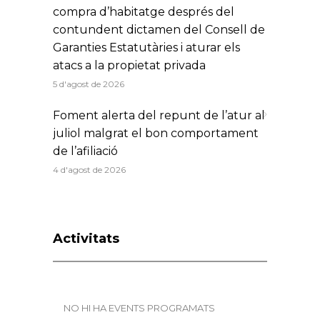
compra d’habitatge després del
contundent dictamen del Consell de
Garanties Estatutàries i aturar els
atacs a la propietat privada
5 d'agost de 2026
Foment alerta del repunt de l’atur al
juliol malgrat el bon comportament
de l’afiliació
4 d'agost de 2026
Activitats
NO HI HA EVENTS PROGRAMATS