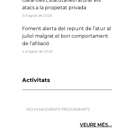
Garanties Estatutàries i aturar els
atacs a la propietat privada
5 d'agost de 2026
Foment alerta del repunt de l’atur al
juliol malgrat el bon comportament
de l’afiliació
4 d'agost de 2026
Activitats
NO HI HA EVENTS PROGRAMATS
VEURE MÉS...