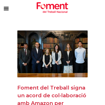
Foment del Treball signa
un acord de col·laboració
amb Amazon per