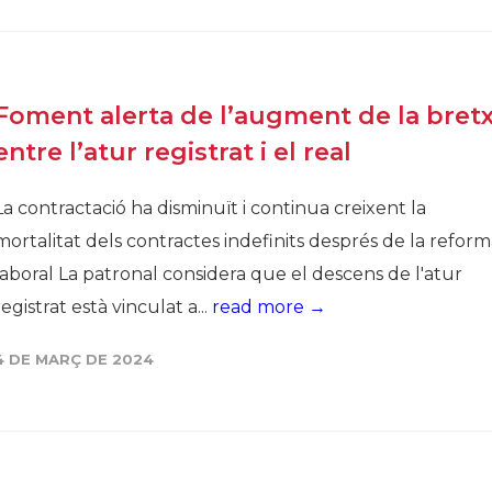
Història
Galeria de Presidents
Biblioteca Arxiu
Foment alerta de l’augment de la bret
Seu Social
entre l’atur registrat i el real
La contractació ha disminuït i continua creixent la
mortalitat dels contractes indefinits després de la refor
laboral La patronal considera que el descens de l'atur
registrat està vinculat a...
read more →
4 DE MARÇ DE 2024