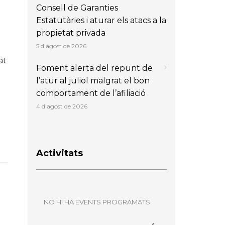
Consell de Garanties
b
Estatutàries i aturar els atacs a la
propietat privada
5 d'agost de 2026
at
Foment alerta del repunt de
l’atur al juliol malgrat el bon
comportament de l’afiliació
4 d'agost de 2026
Activitats
NO HI HA EVENTS PROGRAMATS