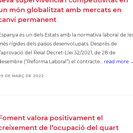
seva supervivència i competitivitat en
un món globalitzat amb mercats en
canvi permanent
Espanya és un dels Estats amb la normativa laboral de le
més rígides dels països desenvolupats. Després de
l’aprovació del Reial Decret-Llei 32/2021, de 28 de
desembre (“Reforma Laboral”) el contracte...
read more 
29 DE MARÇ DE 2022
Foment valora positivament el
creixement de l’ocupació del quart