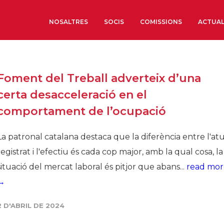
NOSALTRES
SOCIS
COMISSIONS
ACTUAL
Sobre nosaltres
Foment del Treball adverteix d’una
Òrgans de Govern
certa desacceleració en el
Òrgans Consultius
comportament de l’ocupació
Estructura Executiva
Institut d’Estudis Estrat
La patronal catalana destaca que la diferència entre l'at
Societat Barcelonesa d’
registrat i l'efectiu és cada cop major, amb la qual cosa, la
Econòmics i Socials
situació del mercat laboral és pitjor que abans...
read mor
Organitzacions territori
→
Organitzacions sectoria
2 D'ABRIL DE 2024
Coneix més