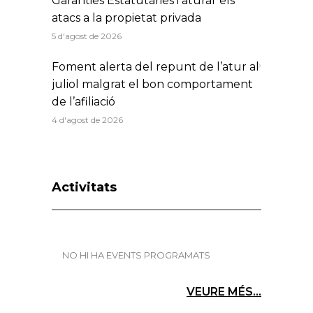
Garanties Estatutàries i aturar els
atacs a la propietat privada
5 d'agost de 2026
Foment alerta del repunt de l’atur al
juliol malgrat el bon comportament
de l’afiliació
4 d'agost de 2026
Activitats
NO HI HA EVENTS PROGRAMATS
VEURE MÉS...