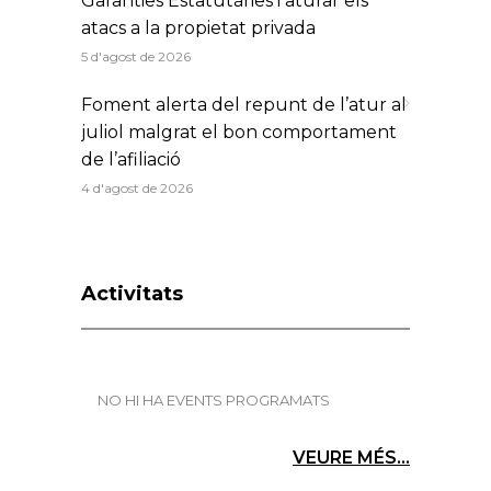
Garanties Estatutàries i aturar els
atacs a la propietat privada
5 d'agost de 2026
Foment alerta del repunt de l’atur al
juliol malgrat el bon comportament
de l’afiliació
4 d'agost de 2026
Activitats
NO HI HA EVENTS PROGRAMATS
VEURE MÉS...