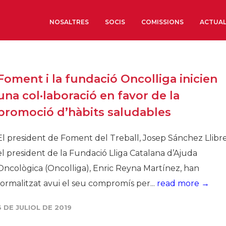
NOSALTRES
SOCIS
COMISSIONS
ACTUAL
Sobre nosaltres
Foment i la fundació Oncolliga inicien
Òrgans de Govern
una col·laboració en favor de la
Òrgans Consultius
promoció d’hàbits saludables
Estructura Executiva
Institut d’Estudis Estrat
El president de Foment del Treball, Josep Sánchez Llibre,
Societat Barcelonesa d’
el president de la Fundació Lliga Catalana d’Ajuda
Econòmics i Socials
Oncològica (Oncolliga), Enric Reyna Martínez, han
Organitzacions territori
formalitzat avui el seu compromís per...
read more →
Organitzacions sectoria
3 DE JULIOL DE 2019
Coneix més