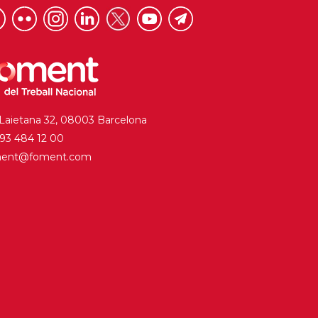
 Laietana 32, 08003 Barcelona
. 93 484 12 00
ment@foment.com