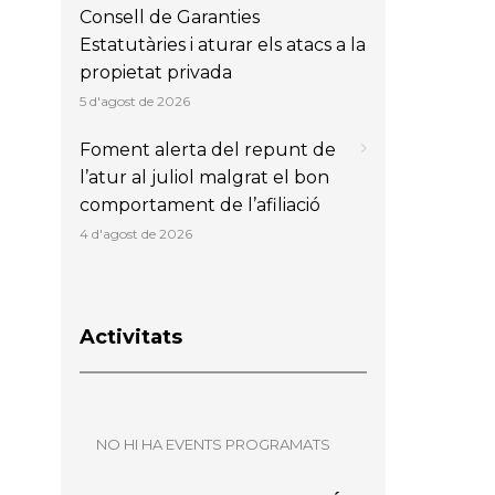
Consell de Garanties
Estatutàries i aturar els atacs a la
propietat privada
5 d'agost de 2026
Foment alerta del repunt de
l’atur al juliol malgrat el bon
comportament de l’afiliació
4 d'agost de 2026
Activitats
NO HI HA EVENTS PROGRAMATS