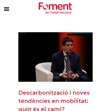
Descarbonització i noves
tendències en mobilitat:
quin és el camí?