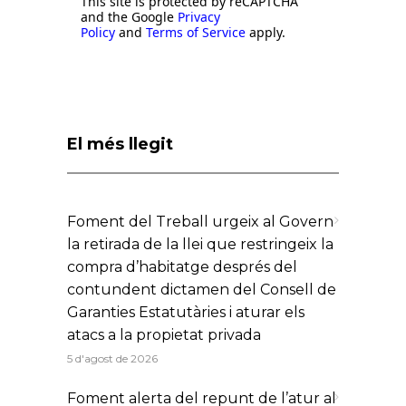
This site is protected by reCAPTCHA
and the Google
Privacy
Policy
and
Terms of Service
apply.
El més llegit
Foment del Treball urgeix al Govern
la retirada de la llei que restringeix la
compra d’habitatge després del
contundent dictamen del Consell de
Garanties Estatutàries i aturar els
atacs a la propietat privada
5 d'agost de 2026
Foment alerta del repunt de l’atur al