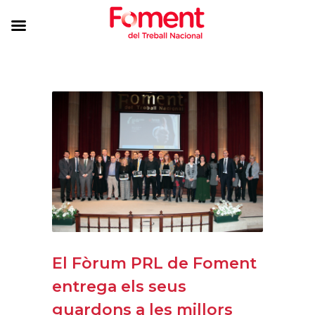
El Fòrum PRL de Foment
entrega els seus
guardons a les millors