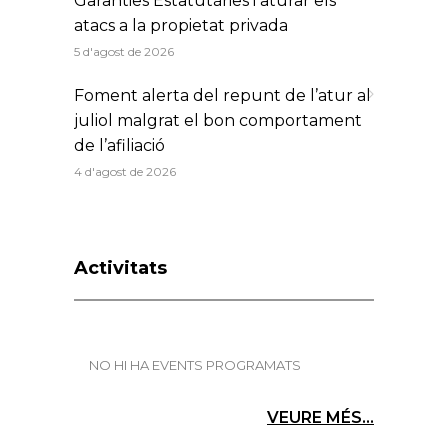
Garanties Estatutàries i aturar els
atacs a la propietat privada
5 d'agost de 2026
Foment alerta del repunt de l’atur al
juliol malgrat el bon comportament
de l’afiliació
4 d'agost de 2026
Activitats
NO HI HA EVENTS PROGRAMATS
VEURE MÉS...