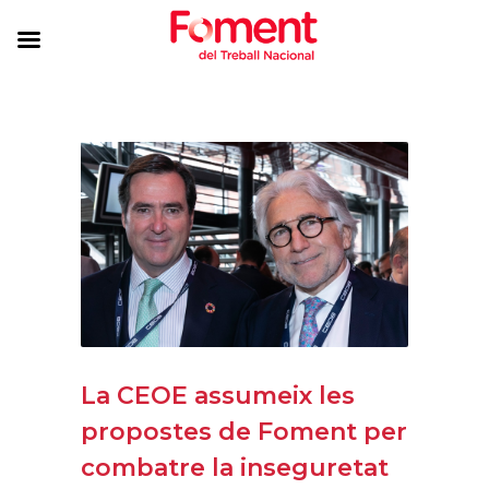
La CEOE assumeix les
propostes de Foment per
combatre la inseguretat