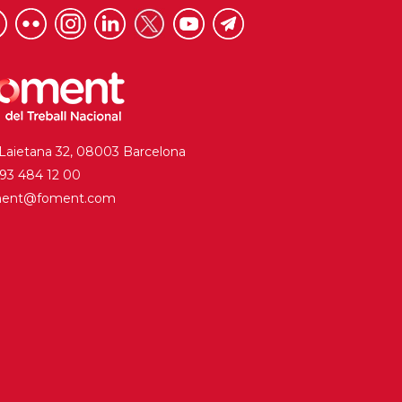
 Laietana 32, 08003 Barcelona
. 93 484 12 00
ment@foment.com