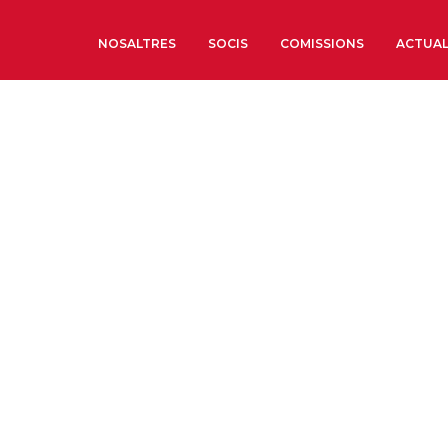
NOSALTRES
SOCIS
COMISSIONS
ACTUAL
Sobre nosaltres
Òrgans de Govern
Òrgans Consultius
Estructura Executiva
Institut d’Estudis Estrat
Societat Barcelonesa d’
Econòmics i Socials
Organitzacions territori
Organitzacions sectoria
Coneix més