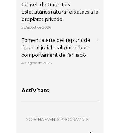
Consell de Garanties
Estatutàries i aturar els atacs a la
propietat privada
5 d'agost de 2026
Foment alerta del repunt de
l’atur al juliol malgrat el bon
comportament de l’afiliació
4 d'agost de 2026
Activitats
NO HI HA EVENTS PROGRAMATS