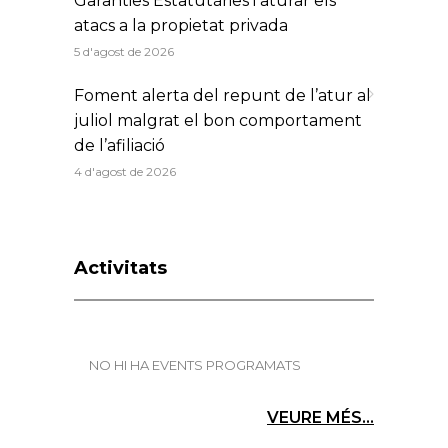
Garanties Estatutàries i aturar els
atacs a la propietat privada
5 d'agost de 2026
Foment alerta del repunt de l’atur al
juliol malgrat el bon comportament
de l’afiliació
4 d'agost de 2026
Activitats
NO HI HA EVENTS PROGRAMATS
VEURE MÉS...