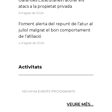
Garanties Estatutàries i aturar els
atacs a la propietat privada
5 d'agost de 2026
Foment alerta del repunt de l’atur al
juliol malgrat el bon comportament
de l’afiliació
4 d'agost de 2026
Activitats
NO HI HA EVENTS PROGRAMATS
VEURE MÉS...