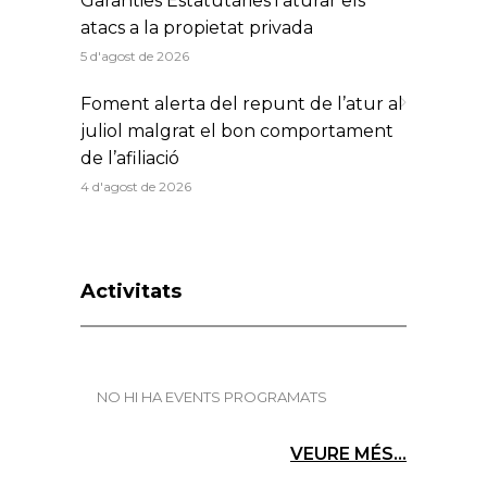
Garanties Estatutàries i aturar els
atacs a la propietat privada
5 d'agost de 2026
Foment alerta del repunt de l’atur al
juliol malgrat el bon comportament
de l’afiliació
4 d'agost de 2026
Activitats
NO HI HA EVENTS PROGRAMATS
VEURE MÉS...