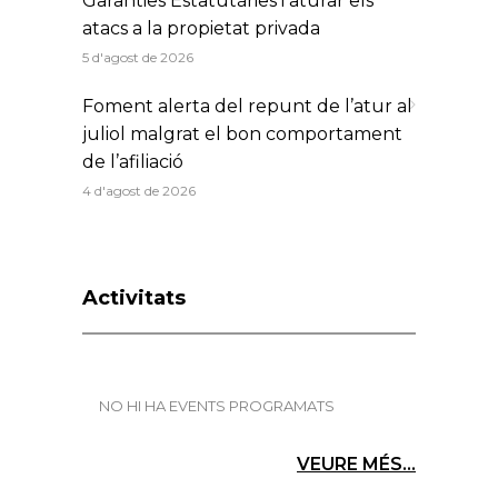
Garanties Estatutàries i aturar els
atacs a la propietat privada
5 d'agost de 2026
Foment alerta del repunt de l’atur al
juliol malgrat el bon comportament
de l’afiliació
4 d'agost de 2026
Activitats
NO HI HA EVENTS PROGRAMATS
VEURE MÉS...