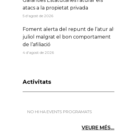
Garanties Estatutàries i aturar els
atacs a la propietat privada
5 d'agost de 2026
Foment alerta del repunt de l’atur al
juliol malgrat el bon comportament
de l’afiliació
4 d'agost de 2026
Activitats
NO HI HA EVENTS PROGRAMATS
VEURE MÉS...